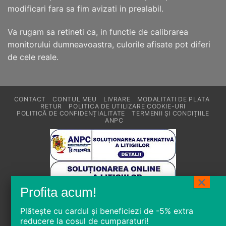
modificari fara sa fim avizati in prealabil.
Va rugam sa retineti ca, in functie de calibrarea
monitorului dumneavoastra, culorile afisate pot diferi
de cele reale.
CONTACT
CONTUL MEU
LIVRARE
MODALITATI DE PLATA
RETUR
POLITICA DE UTILIZARE COOKIE-URI
POLITICĂ DE CONFIDENȚIALITATE
TERMENII ȘI CONDIȚIILE
ANPC
Need Help?
Chat with us
Plătește
cu
cardul
și
beneficiezi de -5% extra
Copyright 2026 ©
Total Blue Impex SRL
. Designed &
reducere la cosul de cumparaturi!
Powered by Web Synapse