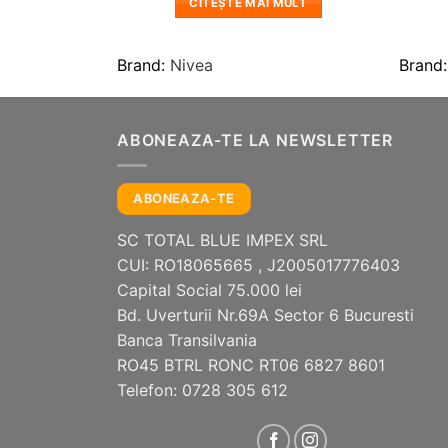
MULT
CITEȘTE MAI MULT
Brand:
Nivea
Brand
ABONEAZA-TE LA NEWSLETTER
ABONEAZA-TE
SC TOTAL BLUE IMPEX SRL
CUI: RO18065665 , J2005017776403
Capital Social 75.000 lei
Bd. Uverturii Nr.69A Sector 6 Bucuresti
Banca Transilvania
RO45 BTRL RONC RT06 6827 8601
Telefon: 0728 305 612