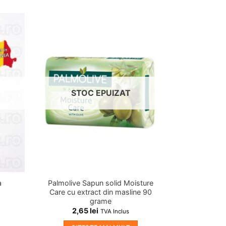
dauga
Adauga
in
in
shlist!
wishlist!
STOC EPUIZAT
a
Palmolive Sapun solid Moisture
Care cu extract din masline 90
grame
2,65
lei
TVA Inclus