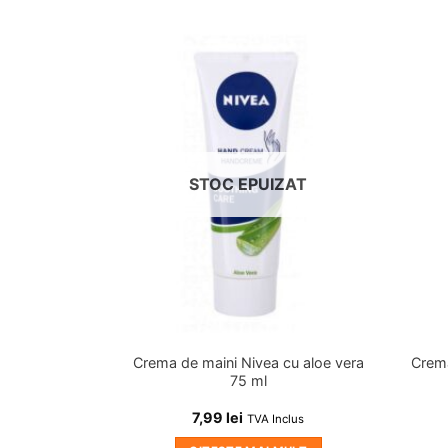
Adauga
Adauga
in
in
wishlist!
wishlist!
ZAT
STOC EPUIZAT
ini cu pompa
Crema de maini Nivea cu aloe vera
Crema
l
75 ml
7,99
lei
nclus
TVA Inclus