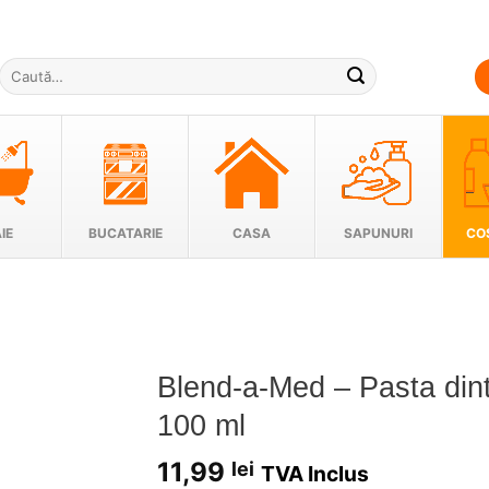
Caută
după:
IE
BUCATARIE
CASA
SAPUNURI
CO
Blend-a-Med – Pasta din
100 ml
Adauga
11,99
lei
TVA Inclus
in