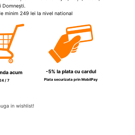
i Domnești.
 minim 249 lei la nivel national
-5% la plata cu cardul
nda acum
Plata securizata prin MobilPay
24 / 7
ga in wishlist!