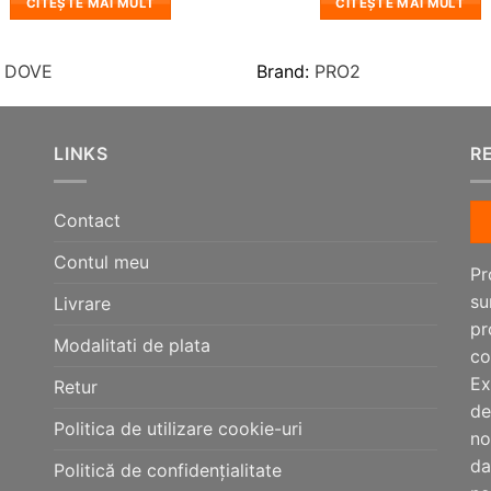
CITEȘTE MAI MULT
CITEȘTE MAI MULT
:
DOVE
Brand:
PRO2
LINKS
R
Contact
Contul meu
Pr
su
Livrare
pr
Modalitati de plata
co
Ex
Retur
de
Politica de utilizare cookie-uri
no
da
Politică de confidențialitate