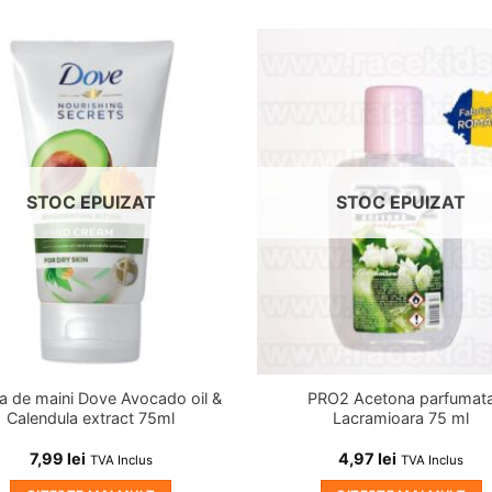
Adauga
A
in
wishlist!
wi
STOC EPUIZAT
STOC EPUIZAT
 de maini Dove Avocado oil &
PRO2 Acetona parfumat
Calendula extract 75ml
Lacramioara 75 ml
7,99
lei
4,97
lei
TVA Inclus
TVA Inclus