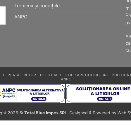
no
Termenii și condițiile
mi
Pr
ANPC
av
Va
ca
cu
 DE PLATA
RETUR
POLITICA DE UTILIZARE COOKIE-URI
POLITICĂ
ANPC
ight 2026 ©
Total Blue Impex SRL
. Designed & Powered by Web 