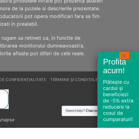
astra produsele livrate pot prezenta abateri
nore de la pozele si descrierile prezentate.
oducatorii pot opera modificari fara sa fim
izati in prealabil.
 rugam sa retineti ca, in functie de
librarea monitorului dumneavoastra,
lorile afisate pot diferi de cele reale.
 DE CONFIDENȚIALITATE
TERMENII ȘI CONDIȚIILE
Plătește
cu
cardul
și
beneficiezi
de -5% extra
reducere la
Need Help?
Chat with us
cosul de
cumparaturi!
Synapse