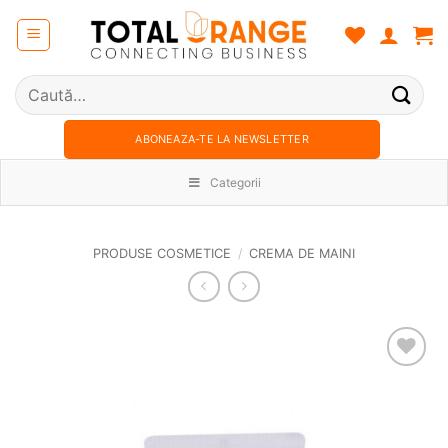
Skip
to
content
Caută
după:
ABONEAZA-TE LA NEWSLETTER
Categorii
PRODUSE COSMETICE
/
CREMA DE MAINI
Adauga
in
wishlist!