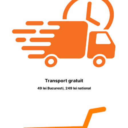
Transport gratuit
49 lei Bucuresti, 249 lei national