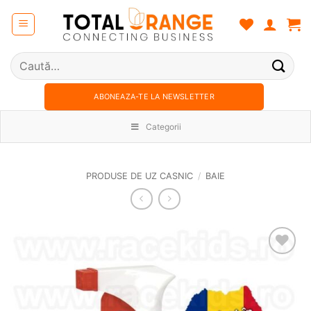
Skip
to
content
Caută
după:
ABONEAZA-TE LA NEWSLETTER
Categorii
PRODUSE DE UZ CASNIC
/
BAIE
Adauga
in
wishlist!