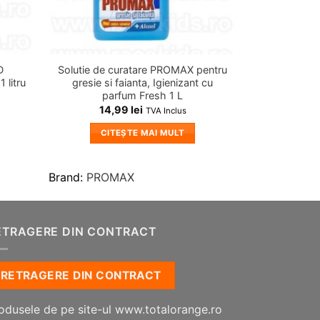
D
Solutie de curatare PROMAX pentru
 litru
gresie si faianta, Igienizant cu
parfum Fresh 1 L
14,99
lei
TVA Inclus
CITEȘTE MAI MULT
Brand:
PROMAX
ETRAGERE DIN CONTRACT
RETRAGERE DIN CONTRACT
odusele de pe site-ul www.totalorange.ro