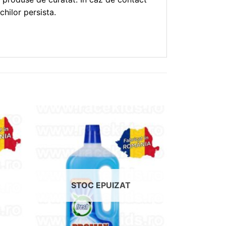
hilor persista.
dauga
Adauga
in
in
shlist!
wishlist!
STOC EPUIZAT