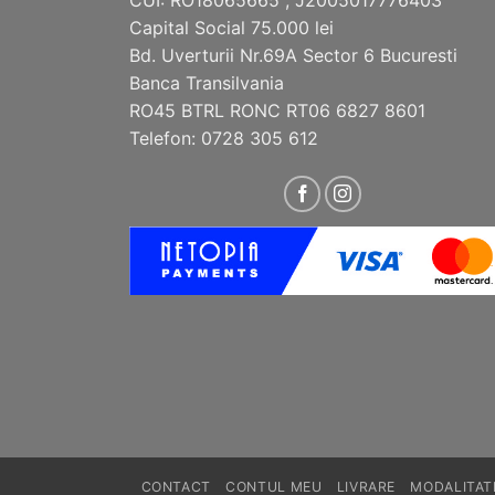
CUI: RO18065665 , J2005017776403
Capital Social 75.000 lei
Bd. Uverturii Nr.69A Sector 6 Bucuresti
Banca Transilvania
RO45 BTRL RONC RT06 6827 8601
Telefon: 0728 305 612
CONTACT
CONTUL MEU
LIVRARE
MODALITATI