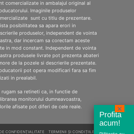
nt comercializate in ambalajul original al
oducatorului. Imaginile produselor
mercializate sunt cu titlu de prezentare.
ista posibilitatea sa apara erori in
scrierile produselor, independent de vointa
astra, dar incercam sa corectam aceste
te in mod constant. Independent de vointa
astra produsele livrate pot prezenta abateri
nore de la pozele si descrierile prezentate.
oducatorii pot opera modificari fara sa fim
izati in prealabil.
 rugam sa retineti ca, in functie de
librarea monitorului dumneavoastra,
lorile afisate pot diferi de cele reale.
 DE CONFIDENȚIALITATE
TERMENII ȘI CONDIȚIILE