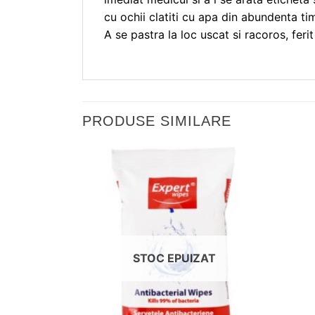
cu ochii clatiti cu apa din abundenta ti
A se pastra la loc uscat si racoros, feri
PRODUSE SIMILARE
Adauga
Adauga
in
in
wishlist!
wishlist!
ZAT
STOC EPUIZAT