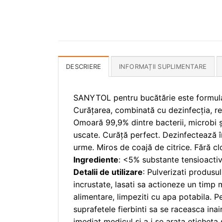
DESCRIERE
INFORMAȚII SUPLIMENTARE
SANYTOL pentru bucătărie este formulat 
Curățarea, combinată cu dezinfecția, rep
Omoară 99,9% dintre bacterii, microbi și
uscate. Curăță perfect. Dezinfectează î
urme. Miros de coajă de citrice. Fără clo
Ingrediente
: <5% substante tensioactive
Detalii de utilizare
: Pulverizati produsu
incrustate, lasati sa actioneze un timp
alimentare, limpeziti cu apa potabila. 
suprafetele fierbinti sa se raceasca inai
imediat medicul si a i se arata etichet