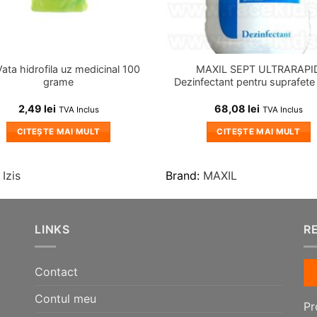
Vata hidrofila uz medicinal 100
MAXIL SEPT ULTRARAPI
grame
Dezinfectant pentru suprafete 1
2,49
lei
68,08
lei
TVA Inclus
TVA Inclus
CITEȘTE MAI MULT
CITEȘTE MAI MULT
:
Izis
Brand:
MAXIL
LINKS
R
Contact
Contul meu
Pr