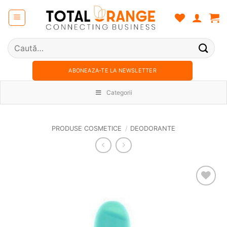
Skip
to
content
Caută
după:
ABONEAZA-TE LA NEWSLETTER
Categorii
PRODUSE COSMETICE
/
DEODORANTE
Adauga
in
wishlist!